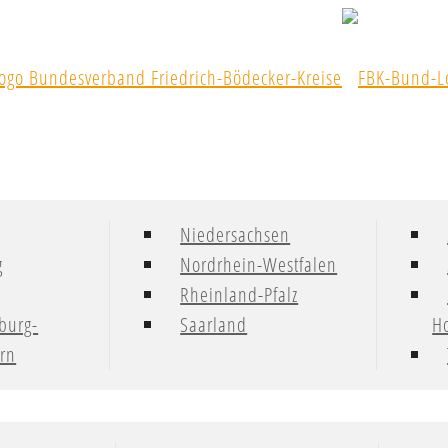
Niedersachsen
g
Nordrhein-Westfalen
Rheinland-Pfalz
burg-
Saarland
Ho
rn