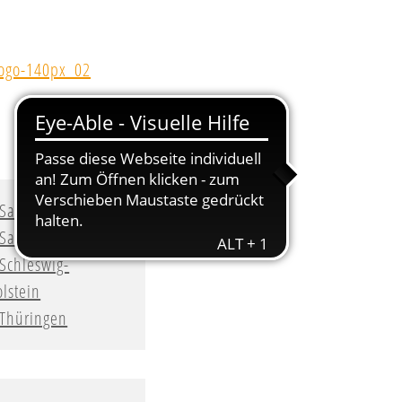
Sachsen
Sachsen-Anhalt
Schleswig-
lstein
Thüringen