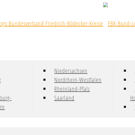
Niedersachsen
g
Nordrhein-Westfalen
Rheinland-Pfalz
burg-
Saarland
Ho
rn