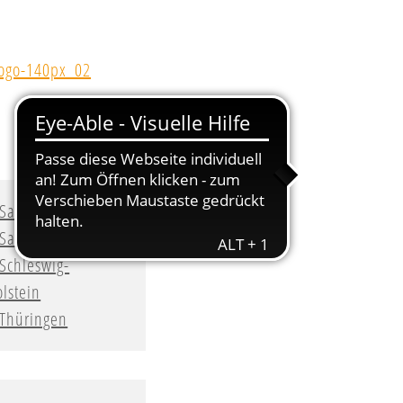
Sachsen
Sachsen-Anhalt
Schleswig-
lstein
Thüringen