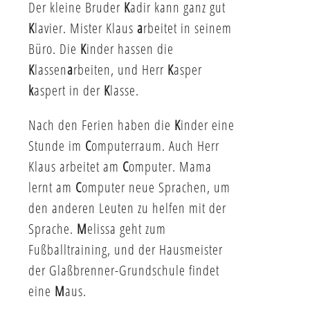
Der kleine Bruder
K
adir kann ganz gut
K
lavier. Mister Klaus
a
rbeitet in seinem
Büro. Die
K
inder hassen die
K
lassen
a
rbeiten, und Herr
K
asper
k
aspert in der
K
lasse.
Nach den Ferien haben die
K
inder eine
Stunde im
C
omputer­raum. Auch Herr
Klaus arbeitet am
C
omputer. Mama
lernt am
C
omputer neue Sprachen, um
den anderen Leuten zu helfen mit der
Sprache.
M
elissa geht zum
Fußballtraining, und der Hausmeister
der Glaßbrenner-Grundschule findet
eine
M
aus.