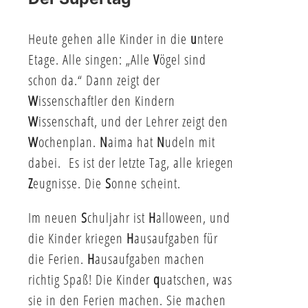
Heute gehen alle Kinder in die
u
ntere
Etage. Alle singen: „Alle
V
ögel sind
schon da.“ Dann zeigt der
W
issenschaftler den Kindern
W
issenschaft, und der Lehrer zeigt den
W
ochenplan.
N
aima hat
N
udeln mit
dabei. Es ist der letzte Tag, alle kriegen
Z
eugnisse. Die
S
onne scheint.
Im neuen
S
chuljahr ist
H
alloween, und
die Kinder kriegen
H
ausaufgaben für
die Ferien.
H
ausaufgaben machen
richtig Spaß! Die Kinder
q
uatschen, was
sie in den Ferien machen. Sie machen