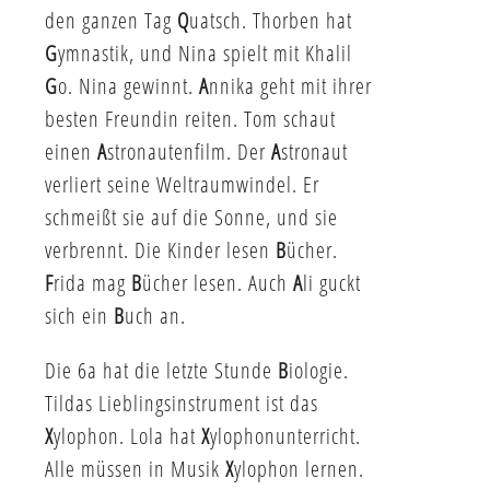
den ganzen Tag
Q
uatsch. Thorben hat
G
ymnastik, und Nina spielt mit Khalil
G
o. Nina gewinnt.
A
nnika geht mit ihrer
besten Freundin reiten. Tom schaut
einen
A
stronautenfilm. Der
A
stronaut
verliert seine Weltraumwindel. Er
schmeißt sie auf die Sonne, und sie
verbrennt. Die Kinder lesen
B
ücher.
F
rida mag
B
ücher lesen. Auch
A
li guckt
sich ein
B
uch an.
Die 6a hat die letzte Stunde
B
iologie.
Tildas Lieblingsinstrument ist das
X
ylophon. Lola hat
X
ylophonunterricht.
Alle müssen in Musik
X
ylophon lernen.