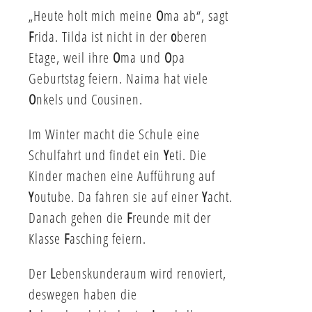
„Heute holt mich meine
O
ma ab“, sagt
F
rida. Tilda ist nicht in der
o
beren
Etage, weil ihre
O
ma und
O
pa
Geburtstag feiern. Naima hat viele
O
nkels und Cousinen.
Im Winter macht die Schule eine
Schulfahrt und findet ein
Y
eti. Die
Kinder machen eine Aufführung auf
Y
outube. Da fahren sie auf einer
Y
acht.
Danach gehen die
F
reunde mit der
Klasse
F
asching feiern.
Der
L
ebenskunderaum wird renoviert,
deswegen haben die