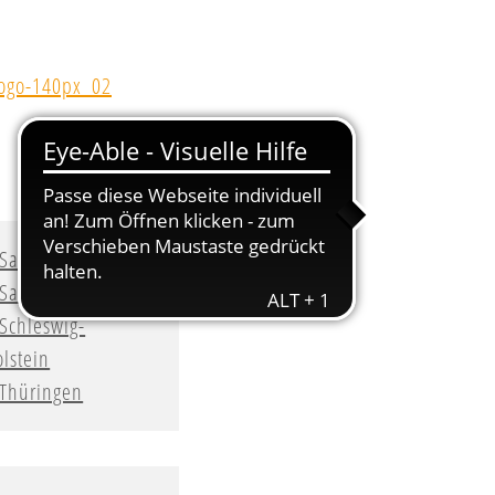
Sachsen
Sachsen-Anhalt
Schleswig-
lstein
Thüringen