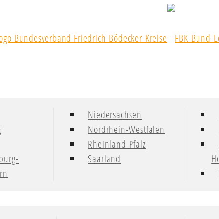
Niedersachsen
g
Nordrhein-Westfalen
Rheinland-Pfalz
burg-
Saarland
Ho
rn