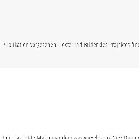
ublikation vorgesehen. Texte und Bilder des Projektes find
st du das letzte Mal jemandem was vorgelesen? Nie? Dann w