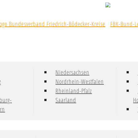
Niedersachsen
g
Nordrhein-Westfalen
Rheinland-Pfalz
burg-
Saarland
Ho
rn