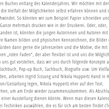
erten Buches entlang des Kalenderjahres. Wir möchten mit de
e die Vielfalt der Möglichkeiten selbst erfahren können und
schwindet. So könnten wir zum Beispiel Papier schneiden un
Ganze mehrmals drucken wie in der Druckerei. Oder, oder
den ist, könnten die jungen Autorinnen und Autoren mit i
re Namen bilden und physischen Kennzeichnen, die Bilder
würden dann gerne die Jahreszeiten und die Motive, die mit
en „roten Faden“, der aber flexibel ist und uns die Möglich
 uns gut vorstellen, dass wir uns durch folgende Konzepte 
 Kochbuch, Pop-up Buch, Sachbuch, Biografie usw. Um Vielfa
den, arbeiten Ingrid Sissung und Nikola Huppertz Hand in
ion/Gestaltung legen, Nikola Huppertz eher auf den Text.
ehen, um am Ende wieder zusammenzukommen. Als Abschlus
 einer Ausstellung dienen könnte. Wenn man diesen Kalend
 Techniken auswählen, die es für sich am besten findet (