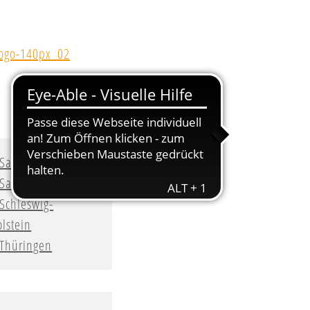
Sachsen
Sachsen-Anhalt
Schleswig-
lstein
Thüringen