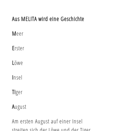
Aus MELITA wird eine Geschichte
M
eer
E
rster
L
öwe
I
nsel
Ti
ger
A
ugust
Am ersten August auf einer Insel
streiten sich der Löwe und der Tiger.