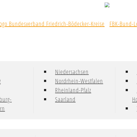
Niedersachsen
g
Nordrhein-Westfalen
Rheinland-Pfalz
burg-
Saarland
Ho
rn