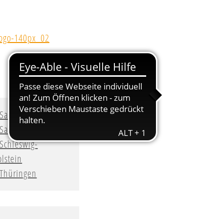
Sachsen
Sachsen-Anhalt
Schleswig-
lstein
Thüringen