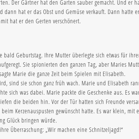
arten. Der Gärtner hat den Garten sauber gemacht. Und er h
nd dann hat er das Obst und Gemüse verkauft. Dann hatte e
mit hat er den Gerten verschönert.
 bald Geburtstag. Ihre Mutter überlegte sich etwas für ihr
ufgeregt. Sie spionierten den ganzen Tag, aber Maries Mutte
sagte Marie die ganze Zeit beim Spielen mit Elisabeth.
rd, sind sie schon ganz früh wach. Marie und Elisabeth ra
chte sich was dabei. Marie packte die Geschenke aus. Es wa
liefen die beiden hin. Vor der Tür hatten sich Freunde ver
h beim Kerzenauspusten gewünscht hatte. Es war klein, mit 
ang Glück bringen würde.
 ihre Überraschung: „Wir machen eine Schnitzeljagd!“