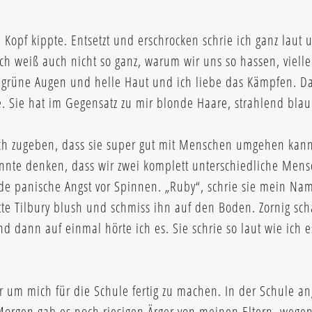
Kopf kippte. Entsetzt und erschrocken schrie ich ganz laut u
ch weiß auch nicht so ganz, warum wir uns so hassen, viellei
 grüne Augen und helle Haut und ich liebe das Kämpfen. Das 
be. Sie hat im Gegensatz zu mir blonde Haare, strahlend bla
s ich zugeben, dass sie super gut mit Menschen umgehen kan
nnte denken, dass wir zwei komplett unterschiedliche Mens
de panische Angst vor Spinnen. „Ruby“, schrie sie mein Na
te Tilbury blush und schmiss ihn auf den Boden. Zornig scha
 dann auf einmal hörte ich es. Sie schrie so laut wie ich e
er um mich für die Schule fertig zu machen. In der Schule 
 Morgen gab es noch riesigen Ärger von meinen Eltern, wege