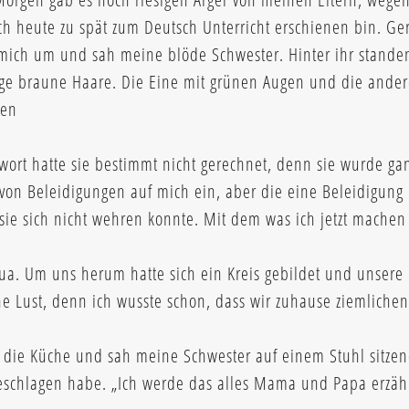
ch heute zu spät zum Deutsch Unterricht erschienen bin. Ge
mich um und sah meine blöde Schwester. Hinter ihr standen
nge braune Haare. Die Eine mit grünen Augen und die and
fen
ort hatte sie bestimmt nicht gerechnet, denn sie wurde gan
l von Beleidigungen auf mich ein, aber die eine Beleidigun
 sie sich nicht wehren konnte. Mit dem was ich jetzt machen
Aua. Um uns herum hatte sich ein Kreis gebildet und unsere 
ine Lust, denn ich wusste schon, dass wir zuhause ziemliche
 die Küche und sah meine Schwester auf einem Stuhl sitzend
eschlagen habe. „Ich werde das alles Mama und Papa erzähl