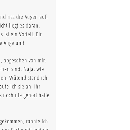
nd riss die Augen auf.
cht liegt es daran,
ist ein Vorteil. Ein
ue Auge und
n, abgesehen von mir.
chen sind. Naja, wie
men. Wütend stand ich
ute ich sie an. Ihr
s noch nie gehört hatte
angekommen, rannte ich
n der Sache mit meiner