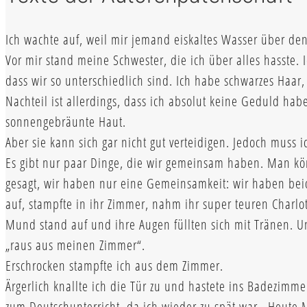
Ich wachte auf, weil mir jemand eiskaltes Wasser über den 
Vor mir stand meine Schwester, die ich über alles hasste. I
dass wir so unterschiedlich sind. Ich habe schwarzes Haar,
Nachteil ist allerdings, dass ich absolut keine Geduld ha
sonnengebräunte Haut.
Aber sie kann sich gar nicht gut verteidigen. Jedoch mus
Es gibt nur paar Dinge, die wir gemeinsam haben. Man kö
gesagt, wir haben nur eine Gemeinsamkeit: wir haben bei
auf, stampfte in ihr Zimmer, nahm ihr super teuren Charlot
Mund stand auf und ihre Augen füllten sich mit Tränen. Und
„raus aus meinen Zimmer“.
Erschrocken stampfte ich aus dem Zimmer.
Ärgerlich knallte ich die Tür zu und hastete ins Badezimm
zum Deutschunterricht, da ich wieder zu spät war . Heute