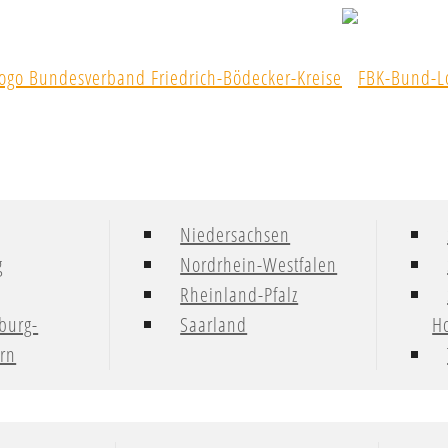
Niedersachsen
g
Nordrhein-Westfalen
Rheinland-Pfalz
burg-
Saarland
Ho
rn