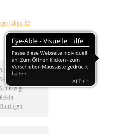
Sachsen
Sachsen-Anhalt
Schleswig-
lstein
Thüringen