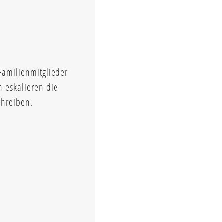
Familienmitglieder
n eskalieren die
chreiben.