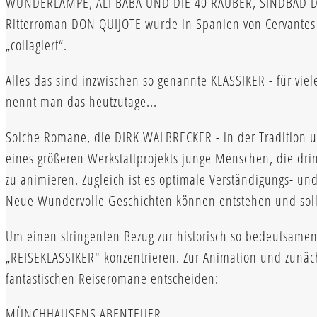
WUNDERLAMPE, ALI BABA UND DIE 40 RÄUBER, SINDBAD DER
Ritterroman DON QUIJOTE wurde in Spanien von Cervantes 
„collagiert“.
Alles das sind inzwischen so genannte KLASSIKER - für vie
nennt man das heutzutage...
Solche Romane, die DIRK WALBRECKER - in der Tradition u
eines größeren Werkstattprojekts junge Menschen, die dr
zu animieren. Zugleich ist es optimale Verständigungs- und
Neue Wundervolle Geschichten können entstehen und solle
Um einen stringenten Bezug zur historisch so bedeutsame
„REISEKLASSIKER" konzentrieren. Zur Animation und zunäc
fantastischen Reiseromane entscheiden:
MÜNCHHAUSENS ABENTEUER