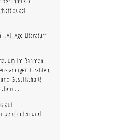
r berühmteste
rhaft quasi
 „All-Age-Literatur“
ulse, um im Rahmen
genständigen Erzählen
 und Gesellschaft!
chern...
ns auf
ser berühmten und