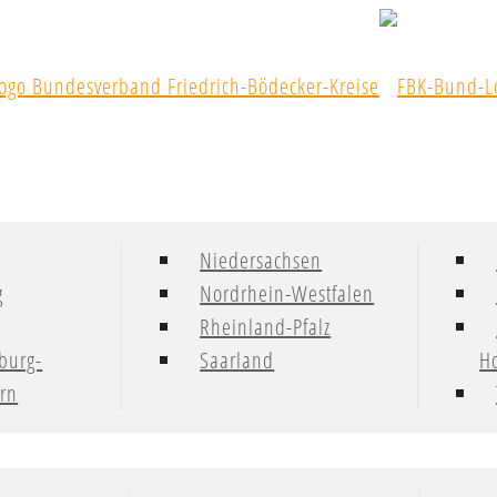
Niedersachsen
g
Nordrhein-Westfalen
Rheinland-Pfalz
burg-
Saarland
Ho
rn