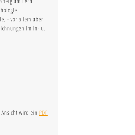
dsberg am Lech
chologie.
le, - vor allem aber
eichnungen im In- u.
 Ansicht wird ein
PDF