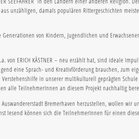
 SEEFAHRER in den Ländern einer anderen Religion. De
aus unzähligen, damals populären Rittergeschichten meiste
le Generationen von Kindern, Jugendlichen und Erwachsenen:
.a. von ERICH KÄSTNER – neu erzählt hat, sind ideale Imp
ingend eine Sprach- und Kreativförderung brauchen, zum ei
 Verstehenshilfe in unserer multikulturell geprägten Schule
n alle TeilnehmerInnen an diesem Projekt nachhaltig berei
n Auswandererstadt Bremerhaven herzustellen, wollen wir u
hst lesend können sich die TeilnehmerInnen für einen die