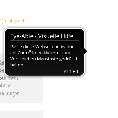
Sachsen
Sachsen-Anhalt
Schleswig-
lstein
Thüringen