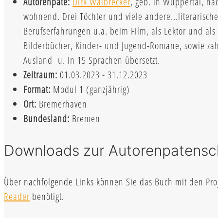
Autorenpate:
Dirk Walbrecker
, geb. in Wuppertal, n
wohnend. Drei Töchter und viele andere...literarische
Berufserfahrungen u.a. beim Film, als Lektor und als 
Bilderbücher, Kinder- und Jugend-Romane, sowie zah
Ausland u. in 15 Sprachen übersetzt.
Zeitraum:
01.03.2023 - 31.12.2023
Format:
Modul 1 (ganzjährig)
Ort:
Bremerhaven
Bundesland:
Bremen
Downloads zur Autorenpatensc
Über nachfolgende Links können Sie das Buch mit den Proje
Reader
benötigt.