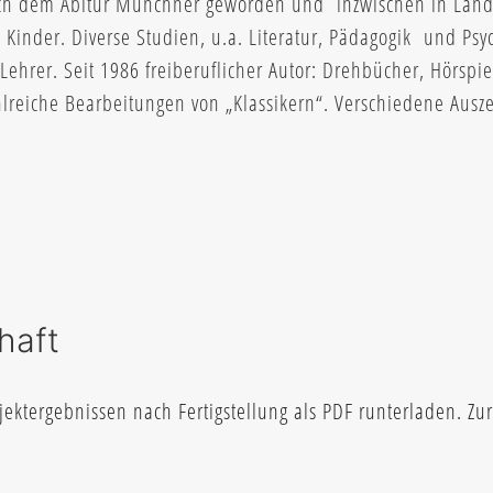
ach dem Abitur Münchner geworden und inzwischen in Lan
 Kinder. Diverse Studien, u.a. Literatur, Pädagogik und Psy
Lehrer. Seit 1986 freiberuflicher Autor: Drehbücher, Hörspie
lreiche Bearbeitungen von „Klassikern“. Verschiedene Ausz
haft
ktergebnissen nach Fertigstellung als PDF runterladen. Zur