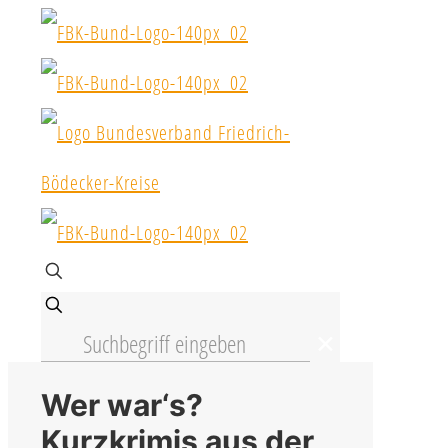
✕
Wer war‘s?
Kurzkrimis aus der