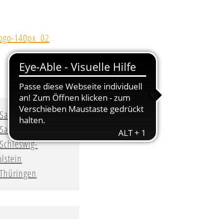
Sachsen
Sachsen-Anhalt
Schleswig-
lstein
Thüringen