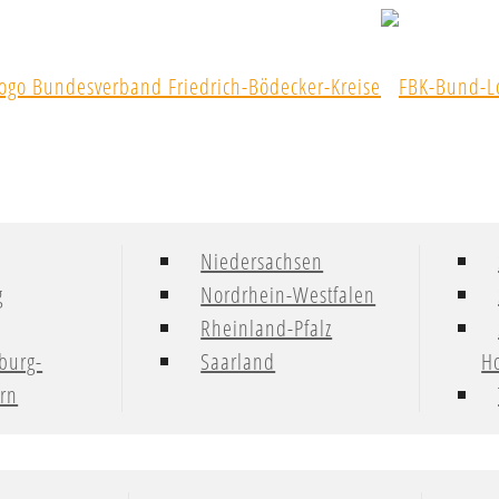
Niedersachsen
g
Nordrhein-Westfalen
Rheinland-Pfalz
burg-
Saarland
Ho
rn