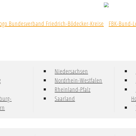
Niedersachsen
g
Nordrhein-Westfalen
Rheinland-Pfalz
burg-
Saarland
Ho
rn