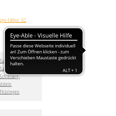
Sachsen
Sachsen-Anhalt
Schleswig-
lstein
Thüringen