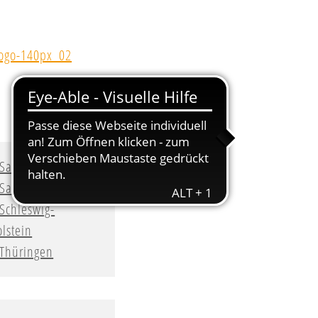
Sachsen
Sachsen-Anhalt
Schleswig-
lstein
Thüringen