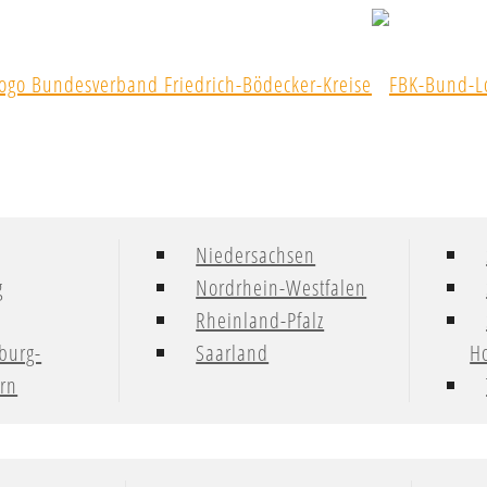
Niedersachsen
g
Nordrhein-Westfalen
Rheinland-Pfalz
burg-
Saarland
Ho
rn